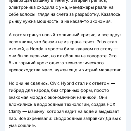
превращая машину в телегу. Батареи грелись,
электроника сходила с ума, менеджеры рвали на
себе волосы, глядя на счета за разработку. Казалось,
рынку нужна мощность, а не какая-то экономия.
А потом грянул новый топливный кризис, и все вдруг
вспомнили, что бензин не из крана течет. Prius стал
иконой, а Honda в ярости била кулаком по столу —
они были первыми, но их обошли на повороте! Это
был горький урок: одного технологического
превосходства мало, нужен еще и хитрый маркетинг.
Но они не сдались. Civic Hybrid стал их ответом —
гибрид для народа, без странных форм, просто
знакомая морда с экономичной начинкой. Они
вложились в водородные технологии, создав FCX
Clarity — машину, которая ездит на воде и выдыхает
пар. Все ахреневали: «Водородные заправки? Да вы с
ума сошли!».