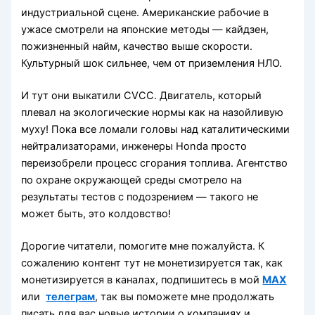
индустриальной сцене. Американские рабочие в
ужасе смотрели на японские методы — кайдзен,
пожизненный найм, качество выше скорости.
Культурный шок сильнее, чем от приземления НЛО.
И тут они выкатили CVCC. Двигатель, который
плевал на экологические нормы как на назойливую
муху! Пока все ломали головы над каталитическими
нейтрализаторами, инженеры Honda просто
переизобрели процесс сгорания топлива. Агентство
по охране окружающей среды смотрело на
результаты тестов с подозрением — такого не
может быть, это колдовство!
Дорогие читатели, помогите мне пожалуйста. К
сожалению контент тут не монетизируется так, как
монетизируется в каналах, подпишитесь в мой
MAX
или
телеграм
, так вы поможете мне продолжать
писать для вас новые истории о компаниях и