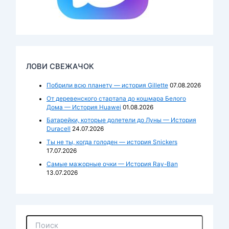
ЛОВИ СВЕЖАЧОК
Побрили всю планету — история Gillette
07.08.2026
От деревенского стартапа до кошмара Белого
Дома — История Huawei
01.08.2026
Батарейки, которые долетели до Луны — История
Duracell
24.07.2026
Ты не ты, когда голоден — история Snickers
17.07.2026
Самые мажорные очки — История Ray-Ban
13.07.2026
П