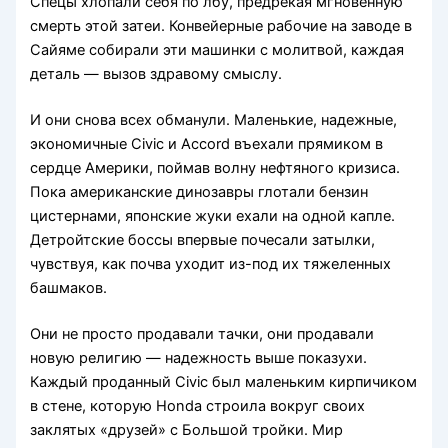
Спецы хлопали себя по лбу, предрекая мгновенную
смерть этой затеи. Конвейерные рабочие на заводе в
Сайяме собирали эти машинки с молитвой, каждая
деталь — вызов здравому смыслу.
И они снова всех обманули. Маленькие, надежные,
экономичные Civic и Accord въехали прямиком в
сердце Америки, поймав волну нефтяного кризиса.
Пока американские динозавры глотали бензин
цистернами, японские жуки ехали на одной капле.
Детройтские боссы впервые почесали затылки,
чувствуя, как почва уходит из-под их тяжеленных
башмаков.
Они не просто продавали тачки, они продавали
новую религию — надежность выше показухи.
Каждый проданный Civic был маленьким кирпичиком
в стене, которую Honda строила вокруг своих
заклятых «друзей» с Большой тройки. Мир