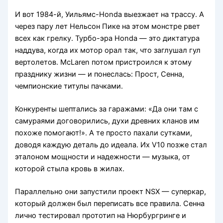
И вот 1984-й, Уильямс-Honda выезжает на трассу. А
через пару лет Нельсон Пике на этом монстре рвет
всех как грелку. Турбо-эра Honda — это диктатура
наддува, когда их мотор орал так, что заглушал гул
вертолетов. McLaren потом пристроился к этому
празднику жизни — и понеслась: Прост, Сенна,
чемпионские титулы пачками.
Конкуренты шептались за гаражами: «Да они там с
самураями договорились, духи древних кланов им
похоже помогают!». А те просто пахали сутками,
доводя каждую деталь до идеала. Их V10 позже стал
эталоном мощности и надежности — музыка, от
которой стыла кровь в жилах.
Параллельно они запустили проект NSX — суперкар,
который должен был переписать все правила. Сенна
лично тестировал прототип на Нюрбургринге и