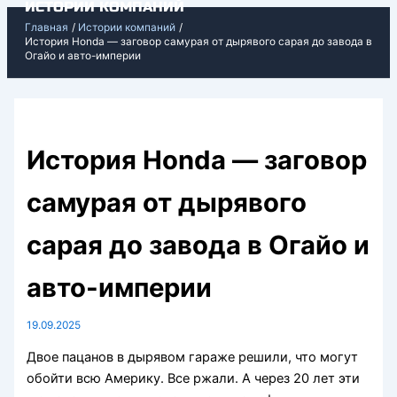
ИСТОРИИ КОМПАНИЙ
Перейти
Главная
Истории компаний
к
История Honda — заговор самурая от дырявого сарая до завода в
Огайо и авто-империи
содержимому
История Honda — заговор
самурая от дырявого
сарая до завода в Огайо и
авто-империи
19.09.2025
Двое пацанов в дырявом гараже решили, что могут
обойти всю Америку. Все ржали. А через 20 лет эти