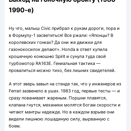
1990-е)
Ну что, малыш Civic прибрал к рукам дороги, пора и
в Формулу-1 засветиться! Все ржали: «Японцы? В
королевских гонках? Да они же движки для
газонокосилок делают». Honda в ответ купила
крошечную конюшню Spirit и сунула туда свой
турбомотор RA163E. Гениальная тактика —
провалиться можно тихо, без лишних свидетелей.
А этот зверь завыл на стенде так, что у инженеров из
Ferrari зазвенело в ушах. 1983 год, первые тесты — и
сразу пованивает жареным. Поршни плавятся,
клапана гнутся, механики молятся богам скорости и
читают мантры надежде. Но в каждом взрыве они
видели лишнюю лошадиную силу, вырванную с
боем.