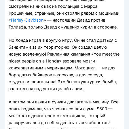
смотрели на них как на посланцев с Марса.
Крошечные, странные, они стояли рядом с мощными
«
Harley-Davidson
» — настоящий Давид против
Голиафа, только Давид смущенно курил в сторонке.
Но Хонда играл в другую игру. Он не стал драться с
бандитами за их территорию. Он создал целую
новую вселенную! Рекламная кампания «You meet the
nicest people on a Honda» взорвала мозги
консервативным американцам. Мотоцикл — не для
бородатых байкеров в косухах, а для соседа,
студентки, почтальона! Это была культурная бомба,
заложенная под устои целой нации.
А потом они взяли и сунули двигатель в машину. Все
опять подумали, что японцы сошли с ума. S500 —
малютка с двигателем от мотоцикла, который
раскручивался до небес девять тысяч оборотов!