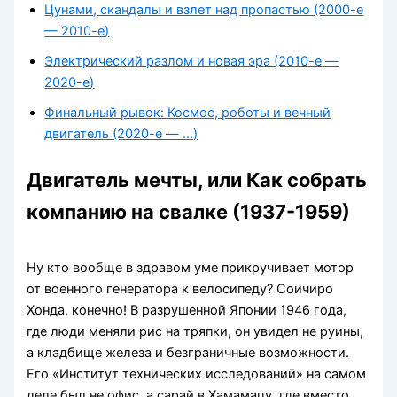
Цунами, скандалы и взлет над пропастью (2000-е
— 2010-е)
Электрический разлом и новая эра (2010-е —
2020-е)
Финальный рывок: Космос, роботы и вечный
двигатель (2020-е — …)
Двигатель мечты, или Как собрать
компанию на свалке (1937-1959)
Ну кто вообще в здравом уме прикручивает мотор
от военного генератора к велосипеду? Соичиро
Хонда, конечно! В разрушенной Японии 1946 года,
где люди меняли рис на тряпки, он увидел не руины,
а кладбище железа и безграничные возможности.
Его «Институт технических исследований» на самом
деле был не офис, а сарай в Хамамацу, где вместо