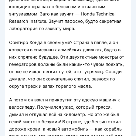
кондиционера пахло бензином и отчаянным
энтузиазмом. Зато как звучит — Honda Technical
Research Institute. Звучит пафосно, будто секретная
лаборатория по захвату мира.
Соитиро Хонда в своем уме? Страна в пепле, а он
копается в списанных армейских движках, будто в
них спрятано будущее. Эти двухтактные монстры от
генераторов должны были каким-то чудом поехать,
он же не искал легких путей, этот упрямец. Соседи
думали, что он окончательно спятил, разнося по
округе треск и запах горелого масла.
А потом он взял и прикрутил эту адскую машину к
велосипеду. Получился ужас, который трясся,
дымил и оглушал всё на километр. Но это же был
гений чистого безумия! В стране, где бензин стоил
дороже крови, а новый автомобиль — как корабль