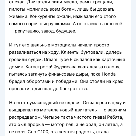
съехал. Двигатели лили масло, рамы трещали,
пилоты молились всем богам, лишь бы доехать
живыми. Конкуренты ржали, называли его «того
самого парня с игрушками». А он ставил на кон всё
— репутацию, завод, будущее.
И тут его шальные мотоциклы начали просто
разваливаться на ходу. Клиенты бунтовали, дилеры
грозили судом. Dream Type E сыпался как карточный
домик. Катастрофа! Фудзисава хватался за голову,
пытаясь заткнуть финансовые дыры, пока Honda
бредил оборотами и победами. Они стояли на краю
пропасти, один шаг до банкротства.
Но этот сумасшедший не сдался. Он заперся в цеху и
выцарапал из металла новый двигатель — с верхним
распредвалом. Четыре такта чистого гнева! Ребята,
это был прорыв — мотор пел, а не орал, он летел, а
не полз. Cub C100, эта желтая радость, стала