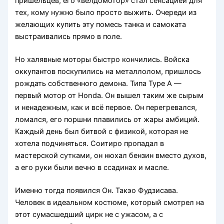
пришельцев, его «велдомотор» стал сенсацией для
тех, кому нужно было просто выжить. Очереди из
желающих купить эту помесь танка и самоката
выстраивались прямо в поле.
Но халявные моторы быстро кончились. Войска
оккупантов поскупились на металлолом, пришлось
рождать собственного демона. Типа Type A —
первый мотор от Honda. Он вышел таким же сырым
и ненадежным, как и всё первое. Он перегревался,
ломался, его поршни плавились от жары амбиций.
Каждый день был битвой с физикой, которая не
хотела подчиняться. Соитиро пропадал в
мастерской сутками, он нюхал бензин вместо духов,
а его руки были вечно в ссадинах и масле.
Именно тогда появился Он. Такэо Фудзисава.
Человек в идеальном костюме, который смотрел на
этот сумасшедший цирк не с ужасом, а с