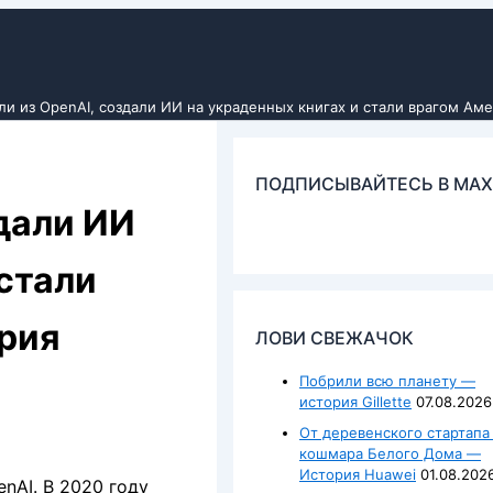
и из OpenAI, создали ИИ на украденных книгах и стали врагом Аме
ПОДПИСЫВАЙТЕСЬ В MAX
дали ИИ
 стали
рия
ЛОВИ СВЕЖАЧОК
Побрили всю планету —
история Gillette
07.08.2026
От деревенского стартапа
кошмара Белого Дома —
История Huawei
01.08.202
nAI. В 2020 году