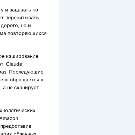
у и задавать по
ет перечитывать
 дорого, но и
ъема повторяющихся
ное кэширование
т, Claude
 раз. Последующие
дель обращается к
 а не сканирует
ехнологических
 Amazon
 предоставив
своих облачных