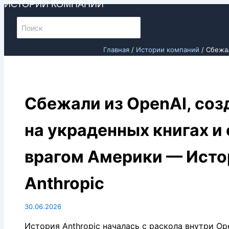
ИСТОРИИ КОМПАНИЙ
Перейти
Поиск:
к
содержимому
Главная
Истории компаний
Сбежал
Сбежали из OpenAI, соз
на украденных книгах и
врагом Америки — Исто
Anthropic
30.06.2026
История Anthropic началась с раскола внутри Ope