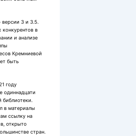
версии 3 и 3.5.
 конкурентов в
ании и анализе
ппы
весов Кремниевой
жет быть
21 году
ие одиннадцати
й библиотеки.
л в материалы
гам ссылку на
ив, открыто
ольшинстве стран.