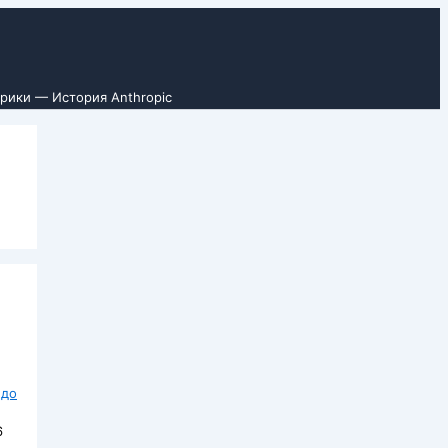
рики — История Anthropic
 до
6