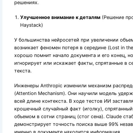
решениях.
Улучшенное внимание к деталям
(Решение про
Haystack)
У большинства нейросетей при увеличении объе
возникает феномен потеря в середине (Lost in the
хорошо помнит начало документа и его конец, н
игнорирует или искажает факты, спрятанные в с
текста.
Инженеры Anthropic изменили механизм распред
(Attention Mechanism). Они научили модель удер
всей длине контекста. В ходе тестов ИИ заставл
крошечный случайный факт (иголку), спрятанный
объемом в сотни страниц (стог сена). Claude ста
демонстрирует точность поиска выше 99% незави
именно в документе находится информация.