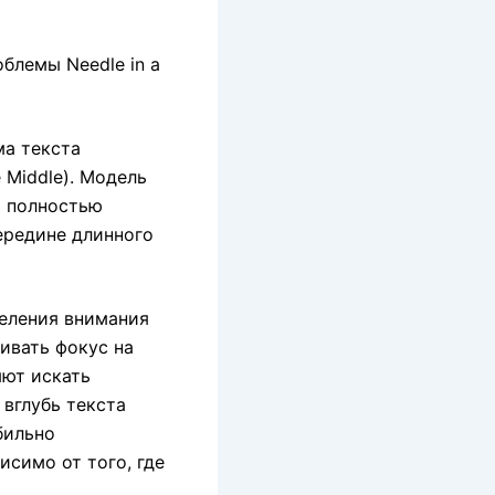
блемы Needle in a
ма текста
 Middle). Модель
о полностью
ередине длинного
еления внимания
живать фокус на
яют искать
 вглубь текста
бильно
симо от того, где