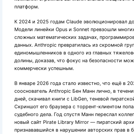
платформ.
К 2024 и 2025 годам Claude эволюционировал до 
Модели линейки Opus и Sonnet превзошли многих
сложных математических задачах, программиров
данных. Anthropic превратилась из скромной гру
единомышленников в одного из главных тяжело
долины, доказав, что фокус на безопасности мо
коммерчески успешным.
В январе 2026 года стало известно, что ещё в 20
сооснователь Anthropic Бен Манн лично, в течен
дней, скачивал книги с LibGen, теневой пиратско
Скриншот его браузера с торрент-клиентом попа
судебного дела. Год спустя Манн переслал колле
новый сайт Pirate Library Mirror — пиратский арх
признававшийся в нарушении авторских прав в б