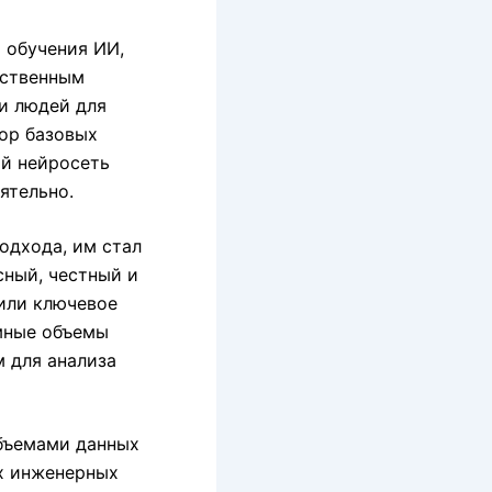
 обучения ИИ,
сственным
и людей для
бор базовых
ой нейросеть
ятельно.
подхода, им стал
сный, честный и
или ключевое
омные объемы
м для анализа
объемами данных
х инженерных