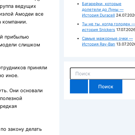
Батарейки, которые
группа ведущих
долетели до Луны —
ниэлой Амодеи все
История Duracell
24.07.202
а компании.
Ты не ты, когда голоден 
история Snickers
17.07.202
ой прибылью
Самые мажорные очки —
История Ray-Ban
13.07.202
 модели слишком
сотрудников приняли
П
но иное.
о
и
с
ть. Они основали
к
 полезной
:
 редкая
по закону делать