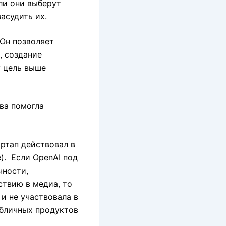
ли они выберут
асудить их.
Он позволяет
, создание
у цель выше
ва помогла
артап действовал в
). Если OpenAI под
чности,
ствию в медиа, то
 и не участвовала в
убличных продуктов