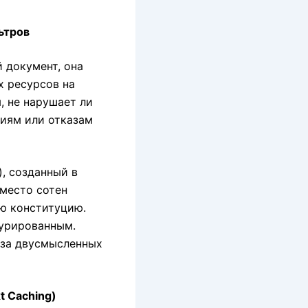
ьтров
 документ, она
х ресурсов на
, не нарушает ли
циям или отказам
), созданный в
Вместо сотен
юю конституцию.
турированным.
-за двусмысленных
t Caching)