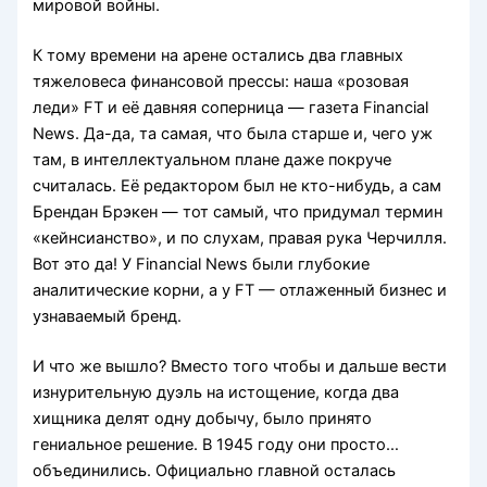
мировой войны.
К тому времени на арене остались два главных
тяжеловеса финансовой прессы: наша «розовая
леди» FT и её давняя соперница — газета Financial
News. Да-да, та самая, что была старше и, чего уж
там, в интеллектуальном плане даже покруче
считалась. Её редактором был не кто-нибудь, а сам
Брендан Брэкен — тот самый, что придумал термин
«кейнсианство», и по слухам, правая рука Черчилля.
Вот это да! У Financial News были глубокие
аналитические корни, а у FT — отлаженный бизнес и
узнаваемый бренд.
И что же вышло? Вместо того чтобы и дальше вести
изнурительную дуэль на истощение, когда два
хищника делят одну добычу, было принято
гениальное решение. В 1945 году они просто…
объединились. Официально главной осталась