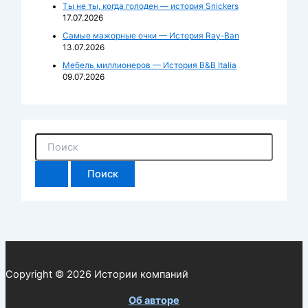
Ты не ты, когда голоден — история Snickers
17.07.2026
Самые мажорные очки — История Ray-Ban
13.07.2026
Мебель миллионеров — История B&B Italia
09.07.2026
П
о
и
с
к
:
Copyright © 2026
Истории компаний
Об авторе