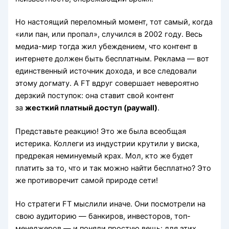
Но настоящий переломный момент, тот самый, когда
«или пан, или пропал», случился в 2002 году. Весь
медиа-мир тогда жил убеждением, что контент в
интернете должен быть бесплатным. Реклама — вот
единственный источник дохода, и все следовали
этому догмату. А FT вдруг совершает невероятно
дерзкий поступок: она ставит свой контент
за
жесткий платный доступ (paywall)
.
Представьте реакцию! Это же была всеобщая
истерика. Коллеги из индустрии крутили у виска,
предрекая неминуемый крах. Мол, кто же будет
платить за то, что и так можно найти бесплатно? Это
же противоречит самой природе сети!
Но стратеги FT мыслили иначе. Они посмотрели на
свою аудиторию — банкиров, инвесторов, топ-
менеджеров — и поняли простую вещь: для этих