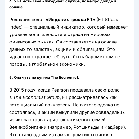
4.
У FT есть своя «погодная» служба, но не про дождь и
солнце.
Редакция ведёт
«Индекс стресса FT»
(FT Stress
Index) — специальный индикатор, который измеряет
уровень волатильности и страха на мировых
финансовых рынках. Он составляется на основе
данных по валютам, акциям и облигациям. Это
идеально отражает её суть: быть барометром не
погоды, а глобальной экономики.
5.
Она чуть не купила The Economist.
В 2015 году, когда Pearson продавала свою долю
в
The Economist Group
, FT рассматривалась как
потенциальный покупатель. Но в итоге сделка не
состоялась, и акции выкупили другие совладельцы
из числа старых аристократических семей
Великобритании (например, Ротшильды и Кадбери).
Это стало одним из самых громких «почти» в