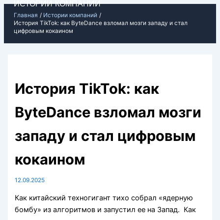
ИСТОРИИ КОМПАНИЙ
Перейти
Главная
Истории компаний
к
История TikTok: как ByteDance взломал мозги западу и стал
цифровым кокаином
содержимому
История TikTok: как
ByteDance взломал мозги
западу и стал цифровым
кокаином
12.09.2025
Как китайский техногигант тихо собрал «ядерную
бомбу» из алгоритмов и запустил ее на Запад. Как