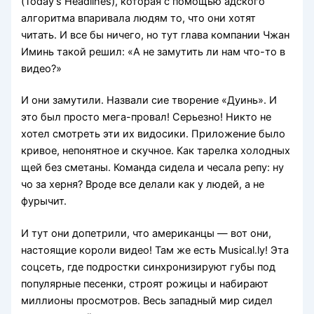
(Today’s Headlines), которая с помощью адского
алгоритма впаривала людям то, что они хотят
читать. И все бы ничего, но тут глава компании Чжан
Иминь такой решил: «А не замутить ли нам что-то в
видео?»
И они замутили. Назвали сие творение «Дуинь». И
это был просто мега-провал! Серьезно! Никто не
хотел смотреть эти их видосики. Приложение было
кривое, непонятное и скучное. Как тарелка холодных
щей без сметаны. Команда сидела и чесала репу: ну
чо за херня? Вроде все делали как у людей, а не
фурычит.
И тут они допетрили, что американцы — вот они,
настоящие короли видео! Там же есть Musical.ly! Эта
соцсеть, где подростки синхронизируют губы под
популярные песенки, строят рожицы и набирают
миллионы просмотров. Весь западный мир сидел