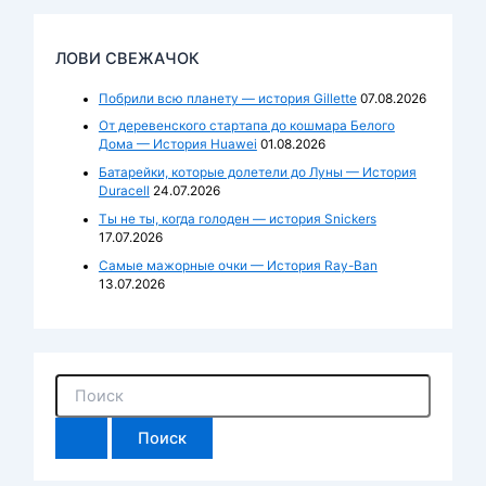
ЛОВИ СВЕЖАЧОК
Побрили всю планету — история Gillette
07.08.2026
От деревенского стартапа до кошмара Белого
Дома — История Huawei
01.08.2026
Батарейки, которые долетели до Луны — История
Duracell
24.07.2026
Ты не ты, когда голоден — история Snickers
17.07.2026
Самые мажорные очки — История Ray-Ban
13.07.2026
П
о
и
с
к