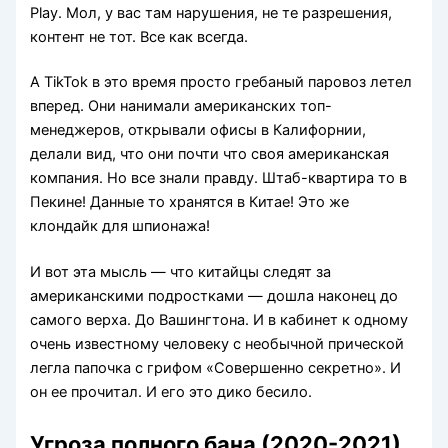
Play. Мол, у вас там нарушения, не те разрешения,
контент не тот. Все как всегда.
А TikTok в это время просто гребаный паровоз летел
вперед. Они нанимали американских топ-
менеджеров, открывали офисы в Калифорнии,
делали вид, что они почти что своя американская
компания. Но все знали правду. Штаб-квартира то в
Пекине! Данные то хранятся в Китае! Это же
клондайк для шпионажа!
И вот эта мысль — что китайцы следят за
американскими подростками — дошла наконец до
самого верха. До Вашингтона. И в кабинет к одному
очень известному человеку с необычной прической
легла папочка с грифом «Совершенно секретно». И
он ее прочитал. И его это дико бесило.
Угроза полного бана (2020-2021)