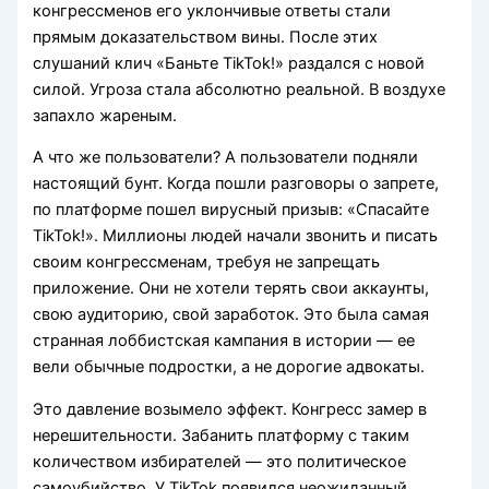
конгрессменов его уклончивые ответы стали
прямым доказательством вины. После этих
слушаний клич «Баньте TikTok!» раздался с новой
силой. Угроза стала абсолютно реальной. В воздухе
запахло жареным.
А что же пользователи? А пользователи подняли
настоящий бунт. Когда пошли разговоры о запрете,
по платформе пошел вирусный призыв: «Спасайте
TikTok!». Миллионы людей начали звонить и писать
своим конгрессменам, требуя не запрещать
приложение. Они не хотели терять свои аккаунты,
свою аудиторию, свой заработок. Это была самая
странная лоббистская кампания в истории — ее
вели обычные подростки, а не дорогие адвокаты.
Это давление возымело эффект. Конгресс замер в
нерешительности. Забанить платформу с таким
количеством избирателей — это политическое
самоубийство. У TikTok появился неожиданный